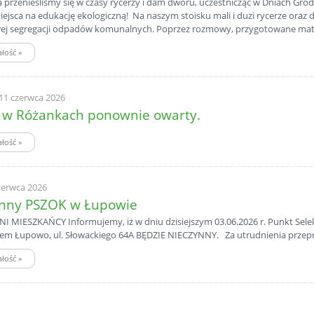
 przenieśliśmy się w czasy rycerzy i dam dworu, uczestnicząc w Dniach Gro
iejsca na edukację ekologiczną! Na naszym stoisku mali i duzi rycerze ora
ej segregacji odpadów komunalnych. Poprzez rozmowy, przygotowane mater
ałość
»
 11 czerwca 2026
 w Różankach ponownie owarty.
ałość
»
zerwca 2026
ynny PSZOK w Łupowie
MIESZKAŃCY Informujemy, iż w dniu dzisiejszym 03.06.2026 r. Punkt Se
em Łupowo, ul. Słowackiego 64A BĘDZIE NIECZYNNY. Za utrudnienia przep
ałość
»