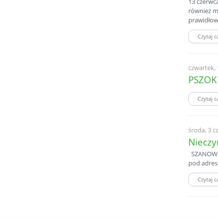
13 czerwca
również m
prawidłow
Czytaj c
czwartek,
PSZOK
Czytaj c
środa, 3 c
Niecz
SZANOWNI 
pod adres
Czytaj c