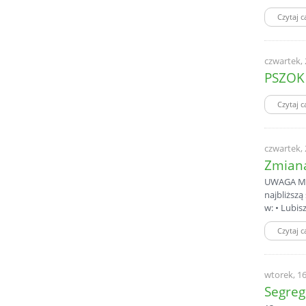
Czytaj c
czwartek,
PSZOK 
Czytaj c
czwartek,
Zmiana
UWAGA MIE
najbliższ
w: • Lubis
Czytaj c
wtorek, 1
Segreg