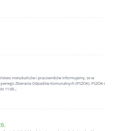
eństwo mieszkańców i pracowników informujemy, że w
lektywnego Zbierania Odpadów Komunalnych (PSZOK). PSZOK-i
o 11:00...
6.