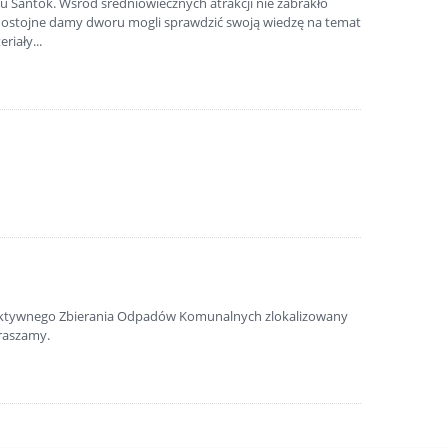
du Santok. Wśród średniowiecznych atrakcji nie zabrakło
z dostojne damy dworu mogli sprawdzić swoją wiedzę na temat
iały...
lektywnego Zbierania Odpadów Komunalnych zlokalizowany
raszamy.