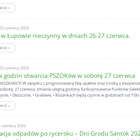
ałość
»
 25 czerwca 2026
w Łupowie nieczynny w dniach 26-27 czerwca.
ałość
»
 25 czerwca 2026
 godzin otwarcia PSZOKów w sobotę 27 czerwca
SZKAŃCY! W związku z prognozowaną falą upałów oraz troską o bezpiecz
ą sobotę, 27 czerwca, zmianie ulegną godziny funkcjonowania Punktów Se
zynie, • Deszcznie, • Gralewie, • Różankach będą czynne w godzinach od 7:00 d
ałość
»
6 czerwca 2026
acja odpadów po rycersku – Dni Grodu Santok 202