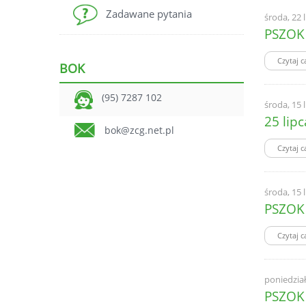
Zadawane pytania
środa, 22 
PSZOK 
Czytaj c
BOK
(95) 7287 102
środa, 15 
25 lip
bok@zcg.net.pl
Czytaj c
środa, 15 
PSZOK 
Czytaj c
poniedział
PSZOK 