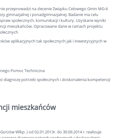
zynie przeprowadzi na zlecenie Związku Celowego Gmin MG-6
eży gimnazjalnej i ponadgimnazjalnej. Badanie ma celu
spraw społecznych, komunikacji i kultury. Uzyskane wyniki
rencji mieszkańców. Opracowane dane w ramach projektu
połecznych
osków aplikacyjnych tak społecznych jak i inwestycyjnych w
yjnego Pomoc Techniczna
ez diagnozę potrzeb społecznych i doskonalenia kompetencji
encji mieszkańców
rzów Wlkp. ) od 02.01.2013r. do 30.09.2014 r. realizuje
6 poprzez diagnozę potrzeb społecznych i doskonalenie