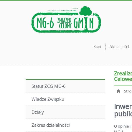
Start
Aktualności
Zrealiz
Celowe
Statut ZCG MG-6
Str
Władze Związku
Inwen
Działy
publi
Zakres działalności
O opinie 
MG-6.