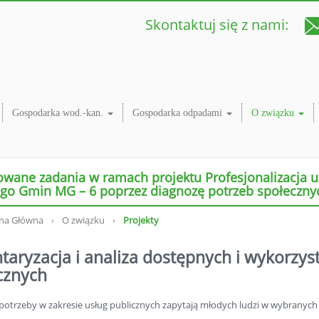
Skontaktuj się z nami:
Gospodarka wod.-kan.
Gospodarka odpadami
O związku
owane zadania w ramach projektu Profesjonalizacja u
go Gmin MG – 6 poprzez diagnozę potrzeb społecznyc
ona Główna
O związku
Projekty
›
›
taryzacja i analiza dostępnych i wykorzy
cznych
i potrzeby w zakresie usług publicznych zapytają młodych ludzi w wybrany