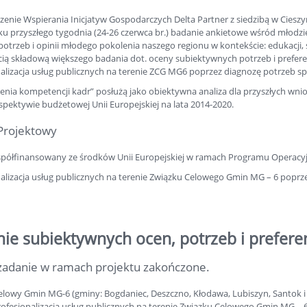
zenie Wspierania Inicjatyw Gospodarczych Delta Partner z siedzibą w Cies
ku przyszłego tygodnia (24-26 czerwca br.) badanie ankietowe wśród młodzi
otrzeb i opinii młodego pokolenia naszego regionu w kontekście: edukacji, 
cią składową większego badania dot. oceny subiektywnych potrzeb i prefe
nalizacja usług publicznych na terenie ZCG MG6 poprzez diagnozę potrzeb s
enia kompetencji kadr” posłużą jako obiektywna analiza dla przyszłych wni
pektywie budżetowej Unii Europejskiej na lata 2014-2020.
Projektowy
spółfinansowany ze środków Unii Europejskiej w ramach Programu Operac
nalizacja usług publicznych na terenie Związku Celowego Gmin MG – 6 poprz
ie subiektywnych ocen, potrzeb i prefer
zadanie w ramach projektu zakończone.
lowy Gmin MG-6 (gminy: Bogdaniec, Deszczno, Kłodawa, Lubiszyn, Santok i Go
Profesjonalizacja usług publicznych na terenie Związku Celowego Gmin MG – 