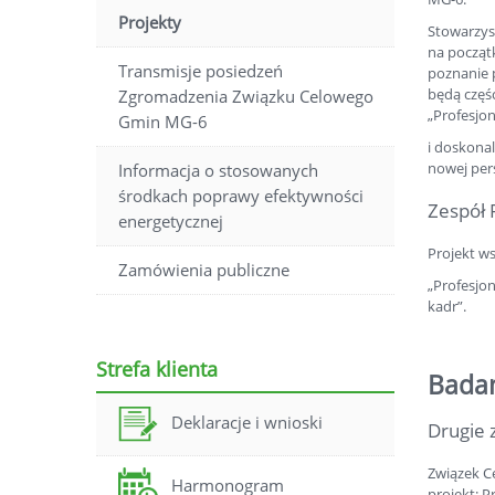
Projekty
Stowarzys
na począt
Transmisje posiedzeń
poznanie p
będą częś
Zgromadzenia Związku Celowego
„Profesjo
Gmin MG-6
i doskonal
nowej pers
Informacja o stosowanych
środkach poprawy efektywności
Zespół 
energetycznej
Projekt w
Zamówienia publiczne
„Profesjo
kadr”.
Strefa klienta
Badan
Deklaracje i wnioski
Drugie 
Związek Ce
Harmonogram
projekt: 