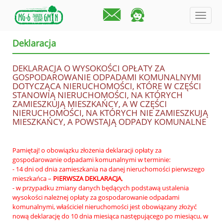
menu
Deklaracja
DEKLARACJA O WYSOKOŚCI OPŁATY ZA
GOSPODAROWANIE ODPADAMI KOMUNALNYMI
DOTYCZĄCA NIERUCHOMOŚCI, KTÓRE W CZĘŚCI
STANOWIĄ NIERUCHOMOŚCI, NA KTÓRYCH
ZAMIESZKUJĄ MIESZKAŃCY, A W CZĘŚCI
NIERUCHOMOŚCI, NA KTÓRYCH NIE ZAMIESZKUJĄ
MIESZKAŃCY, A POWSTAJĄ ODPADY KOMUNALNE
Pamiętaj! o obowiązku złożenia deklaracji opłaty za
gospodarowanie odpadami komunalnymi w terminie:
- 14 dni od dnia zamieszkania na danej nieruchomości pierwszego
mieszkańca –
PIERWSZA DEKLARACJA
,
- w przypadku zmiany danych będących podstawą ustalenia
wysokości należnej opłaty za gospodarowanie odpadami
komunalnymi, właściciel nieruchomości jest obowiązany złożyć
nową deklarację do 10 dnia miesiąca następującego po miesiącu, w