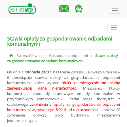
menu
menu
Stawki opłaty za gospodarowanie odpadami
komunalnymi
Strona Główna
Gospodarka odpadami
Stawki opłaty
›
›
za gospodarowanie odpadami komunalnymi
Od dnia
1 listopada 2023 r.
na terenie Związku Celowego Gmin MG-
6 obowiązuje stawka opłaty za gospodarowanie odpadami
komunalnymi, która wynosi
38,00 zł miesięcznie od osoby
zamieszkującej daną nieruchomość
. Mieszkańcy, którzy
kompostują bioodpady stanowiące odpady komunalne w
przydomowym kompostowniku, nadal mogą skorzystać z
częściowego
zwolnienia z opłaty za gospodarowanie odpadami
komunalnymi wynoszącego
5,00 zł
od nieruchomości
– możliwość
zwolnienia dotyczy tylko budynków mieszkalnych
jednorodzinnych.