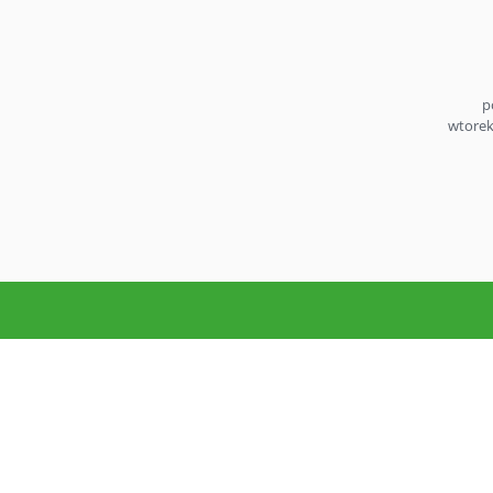
p
wtorek