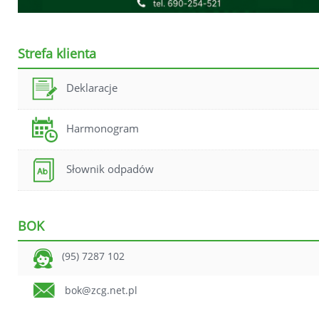
Strefa klienta
Deklaracje
Harmonogram
Słownik odpadów
BOK
(95) 7287 102
bok@zcg.net.pl